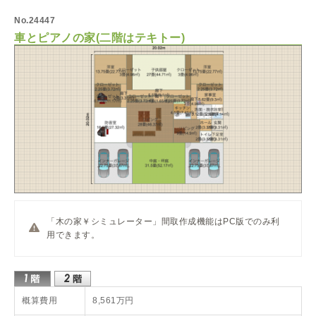
No.24447
車とピアノの家(二階はテキトー)
「木の家￥シミュレーター」間取作成機能はPC版でのみ利
用できます。
概算費用
8,561万円