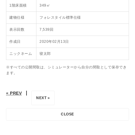
1階床面積
349㎡
建物仕様
フォレスタイル標準仕様
表示回数
7,539回
作成日
2020年02月13日
ニックネーム
寝太郎
※すべての公開間取は、シミュレーターから自分の間取として保存でき
ます。
« PREV
NEXT »
CLOSE