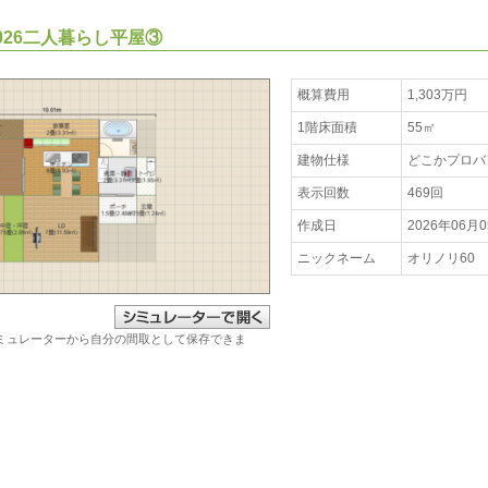
2026二人暮らし平屋③
概算費用
1,303万円
1階床面積
55㎡
建物仕様
どこかプロバ
表示回数
469回
作成日
2026年06月
ニックネーム
オリノリ60
ミュレーターから自分の間取として保存できま