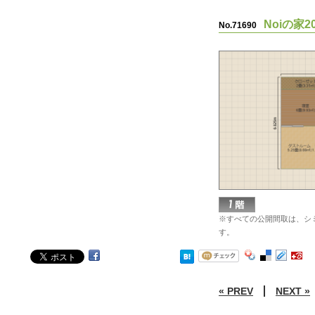
Noiの家
No.71690
※すべての公開間取は、シ
す。
« PREV
NEXT »